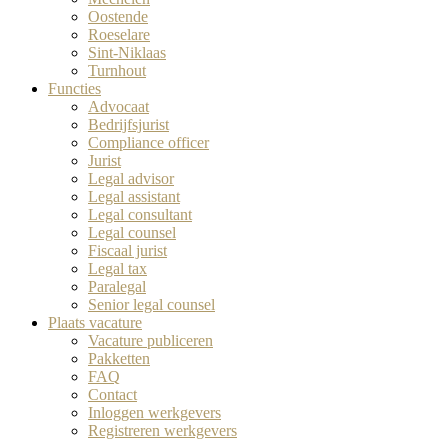
Oostende
Roeselare
Sint-Niklaas
Turnhout
Functies
Advocaat
Bedrijfsjurist
Compliance officer
Jurist
Legal advisor
Legal assistant
Legal consultant
Legal counsel
Fiscaal jurist
Legal tax
Paralegal
Senior legal counsel
Plaats vacature
Vacature publiceren
Pakketten
FAQ
Contact
Inloggen werkgevers
Registreren werkgevers