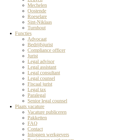
Mechelen
Oostende
Roeselare
Sint-Niklaas
Turnhout
Functies
Advocaat
Bedrijfsjurist
Compliance officer
Jurist
Legal advisor
Legal assistant
Legal consultant
Legal counsel
Fiscaal jurist
Legal tax
Paralegal
Senior legal counsel
Plaats vacature
Vacature publiceren
Pakketten
FAQ
Contact
Inloggen werkgevers