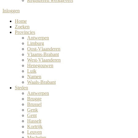
Registreren werkgevers
Inloggen
Home
Zoeken
Provincies
Antwerpen
Limburg
Oost-Vlaanderen
Vlaams-Brabant
West-Vlaanderen
Henegouwen
Luik
Namen
Waals-Brabant
Steden
Antwerpen
Brugge
Brussel
Genk
Gent
Hasselt
Kortrijk
Leuven
Mechelen