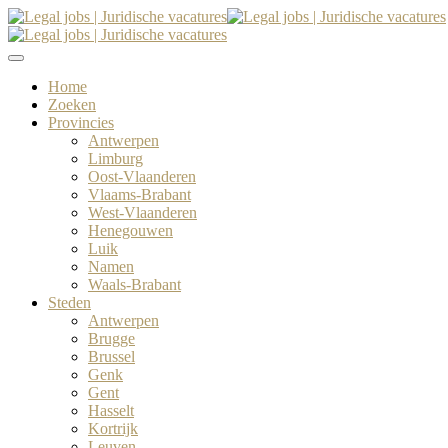
Home
Zoeken
Provincies
Antwerpen
Limburg
Oost-Vlaanderen
Vlaams-Brabant
West-Vlaanderen
Henegouwen
Luik
Namen
Waals-Brabant
Steden
Antwerpen
Brugge
Brussel
Genk
Gent
Hasselt
Kortrijk
Leuven