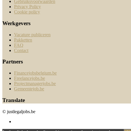
Gebruiksvoorwaarden
Privacy Policy
Cookie policy
Werkgevers
Vacature publiceren
Pakketten
FAQ
Contact
Partners
Financejobsbelgium.be
Freelancejobs.be
Projectmanagerjobs.be
Gemeentejob.be
Translate
© justlegaljobs.be